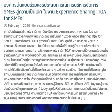
องค์กรต้นแบบร่วมแชร์ประสบการณ์การบริหารจัดการ
SMEs สู่ความเป็นเลิศ ในงาน Experience Sharing: TQA
for SMEs
February 1, 2020
ข่าวสารและกิจกรรม
สถาบันเพิ่มผลผลิตแห่งชาติ สถาบันเครือข่ายของกระทรวงอุตสาหกรรม ในฐานะ
สำนักงานรางวัลคุณภาพแห่งชาติ จัดงานสัมมนา “Experience sharing: TQA for
SMEs…บริหารจัดการ SMEs สู่ความเป็นเลิศ” เมื่อวันศุกร์ที่ 25 มกราคม 2562 ณ
โรงแรม ปริ้นพาเลซ มหานาค โดยมีวัตถุประสงค์เพื่อให้ความรู้ด้านการบริหารจัดการ
องค์กรตามแนวทางเกณฑ์รางวัลคุณภาพแห่งชาติ (TQA) แก่องค์กรที่มีความพร้อมในพื้น
ฐานด้านคุณภาพ เพื่อต่อยอดด้านประสิทธิภาพ และสร้างความยั่งยืนในการบริหารจัดการ
อย่างเป็นระบบ โดยผู้เชี่ยวชาญด้านการจัดการองค์กร และผู้ตรวจประเมินรางวัลคุณภาพ
แห่งชาติที่มีความรู้ ความเข้าใจบริบทของการบริหารจัดการแบบ SMEs ภายในงานดัง
กล่าวได้รับเกียรติจากทีมที่ปรึกษาโครงการ คุณวลีพร ธนาธิคม วิทยากรที่ปรึกษาอาวุโส
สถาบันเพิ่มผลผลิตแห่งชาติ คุณพาลินทุ์ วุฒิชาติวานิช วิทยากรที่ปรึกษา สถาบันเพิ่ม
ผลผลิตแห่งชาติ พร้อมด้วยคุณพันธ์ศักดิ์ กุมมาลือ กรรมการผู้จัดการ บริษัท จีพีเอสเทค
จำกัด และดร.อธิศานต์ วายุภาพ กรรมการผู้จัดการ บริษัท เซนติโนวา จำกัด ในฐานะผู้ตรวจ
ประเมินรางวัลคุณภาพแห่งชาติร่วมพูดคุยในหัวข้อกระบวนการและประเด็นที่น่าสนใจในการ
ปรับปรุงองค์กร SMEs ตามแนวทาง TQA อีกทั้งยังมีกิจกรรมการเสวนา Journey to
TQA จากผู้บริหารบริษัท ควอลิตี้ พลัส เอสเทติค อินเตอร์เนชั่นแนล […]