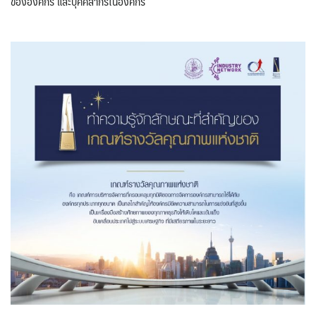
ขององค์กร และบุคคลากรในองค์กร