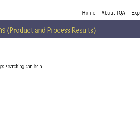
Home
About TQA
Exp
การ (Product and Process Results)
aps searching can help.